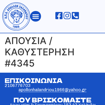
ΑΠΟΛΛΩΝ ΧΑΛΑΝΔΡΙΟΥ
ΑΠΟΥΣΙΑ /
ΚΑΘΥΣΤΕΡΗΣΗ
#4345
ΕΠΙΚΟΙΝΩΝΙΑ
2106776703
apollonhalandriou1966@yahoo.gr
ΠΟΥ ΒΡΙΣΚΟΜΑΣΤΕ
Λευκωσίας & Σαρανταπόρου 153 43 Χαλάνδρι