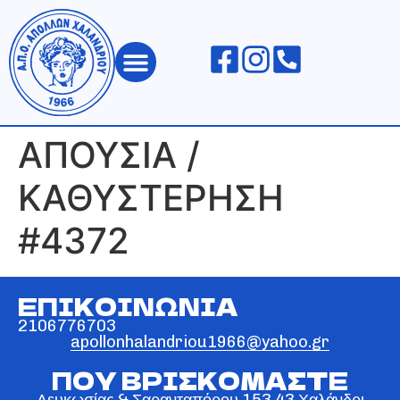
ΑΠΟΛΛΩΝ ΧΑΛΑΝΔΡΙΟΥ
ΑΠΟΥΣΙΑ /
ΚΑΘΥΣΤΕΡΗΣΗ
#4372
ΕΠΙΚΟΙΝΩΝΙΑ
2106776703
apollonhalandriou1966@yahoo.gr
ΠΟΥ ΒΡΙΣΚΟΜΑΣΤΕ
Λευκωσίας & Σαρανταπόρου 153 43 Χαλάνδρι