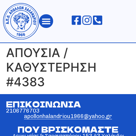
ΑΠΟΛΛΩΝ ΧΑΛΑΝΔΡΙΟΥ
ΑΠΟΥΣΙΑ /
ΚΑΘΥΣΤΕΡΗΣΗ
#4383
ΕΠΙΚΟΙΝΩΝΙΑ
2106776703
apollonhalandriou1966@yahoo.gr
ΠΟΥ ΒΡΙΣΚΟΜΑΣΤΕ
Λευκωσίας & Σαρανταπόρου 153 43 Χαλάνδρι