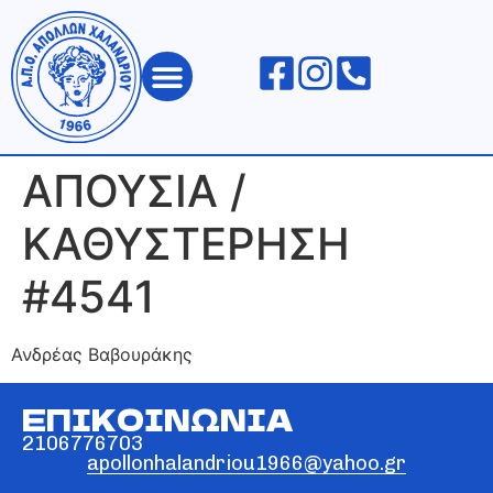
ΑΠΟΛΛΩΝ ΧΑΛΑΝΔΡΙΟΥ
ΑΠΟΥΣΙΑ /
ΚΑΘΥΣΤΕΡΗΣΗ
#4541
Ανδρέας Βαβουράκης
ΕΠΙΚΟΙΝΩΝΙΑ
2106776703
apollonhalandriou1966@yahoo.gr