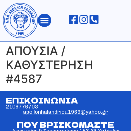
ΑΠΟΛΛΩΝ ΧΑΛΑΝΔΡΙΟΥ
ΑΠΟΥΣΙΑ /
ΚΑΘΥΣΤΕΡΗΣΗ
#4587
ΕΠΙΚΟΙΝΩΝΙΑ
2106776703
apollonhalandriou1966@yahoo.gr
ΠΟΥ ΒΡΙΣΚΟΜΑΣΤΕ
Λευκωσίας & Σαρανταπόρου 153 43 Χαλάνδρι