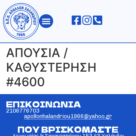
ΑΠΟΛΛΩΝ ΧΑΛΑΝΔΡΙΟΥ
ΑΠΟΥΣΙΑ /
ΚΑΘΥΣΤΕΡΗΣΗ
#4600
ΕΠΙΚΟΙΝΩΝΙΑ
2106776703
apollonhalandriou1966@yahoo.gr
ΠΟΥ ΒΡΙΣΚΟΜΑΣΤΕ
Λευκωσίας & Σαρανταπόρου 153 43 Χαλάνδρι