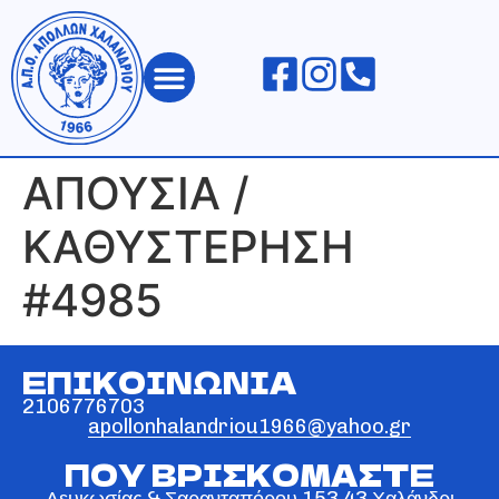
ΑΠΟΛΛΩΝ ΧΑΛΑΝΔΡΙΟΥ
ΑΠΟΥΣΙΑ /
ΚΑΘΥΣΤΕΡΗΣΗ
#4985
ΕΠΙΚΟΙΝΩΝΙΑ
2106776703
apollonhalandriou1966@yahoo.gr
ΠΟΥ ΒΡΙΣΚΟΜΑΣΤΕ
Λευκωσίας & Σαρανταπόρου 153 43 Χαλάνδρι