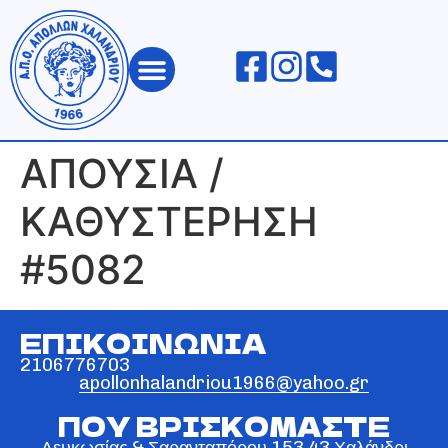
ΑΠΟΛΛΩΝ ΧΑΛΑΝΔΡΙΟΥ
ΑΠΟΥΣΙΑ /
ΚΑΘΥΣΤΕΡΗΣΗ
#5082
ΕΠΙΚΟΙΝΩΝΙΑ
2106776703
apollonhalandriou1966@yahoo.gr
ΠΟΥ ΒΡΙΣΚΟΜΑΣΤΕ
Λευκωσίας & Σαρανταπόρου 153 43 Χαλάνδρι