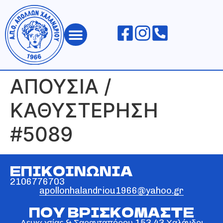
ΑΠΟΛΛΩΝ ΧΑΛΑΝΔΡΙΟΥ
ΑΠΟΥΣΙΑ /
ΚΑΘΥΣΤΕΡΗΣΗ
#5089
ΕΠΙΚΟΙΝΩΝΙΑ
2106776703
apollonhalandriou1966@yahoo.gr
ΠΟΥ ΒΡΙΣΚΟΜΑΣΤΕ
Λευκωσίας & Σαρανταπόρου 153 43 Χαλάνδρι