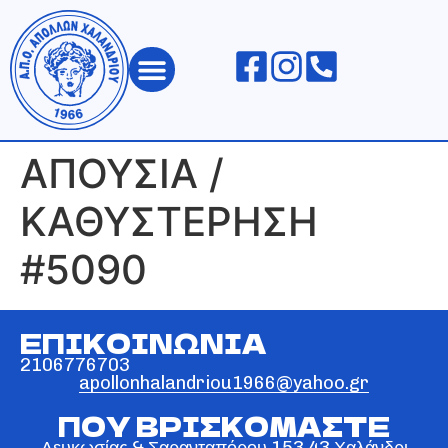
ΑΠΟΛΛΩΝ ΧΑΛΑΝΔΡΙΟΥ
ΑΠΟΥΣΙΑ /
ΚΑΘΥΣΤΕΡΗΣΗ
#5090
ΕΠΙΚΟΙΝΩΝΙΑ
2106776703
apollonhalandriou1966@yahoo.gr
ΠΟΥ ΒΡΙΣΚΟΜΑΣΤΕ
Λευκωσίας & Σαρανταπόρου 153 43 Χαλάνδρι