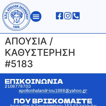
ΑΠΟΛΛΩΝ ΧΑΛΑΝΔΡΙΟΥ
ΑΠΟΥΣΙΑ /
ΚΑΘΥΣΤΕΡΗΣΗ
#5183
ΕΠΙΚΟΙΝΩΝΙΑ
2106776703
apollonhalandriou1966@yahoo.gr
ΠΟΥ ΒΡΙΣΚΟΜΑΣΤΕ
Λευκωσίας & Σαρανταπόρου 153 43 Χαλάνδρι