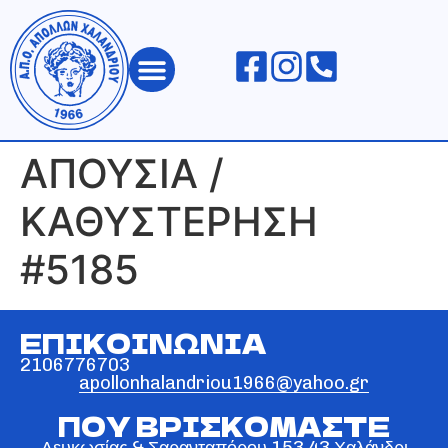
ΑΠΟΛΛΩΝ ΧΑΛΑΝΔΡΙΟΥ
ΑΠΟΥΣΙΑ /
ΚΑΘΥΣΤΕΡΗΣΗ
#5185
ΕΠΙΚΟΙΝΩΝΙΑ
2106776703
apollonhalandriou1966@yahoo.gr
ΠΟΥ ΒΡΙΣΚΟΜΑΣΤΕ
Λευκωσίας & Σαρανταπόρου 153 43 Χαλάνδρι