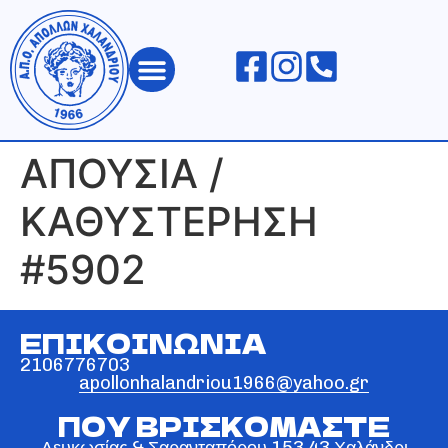
ΑΠΟΛΛΩΝ ΧΑΛΑΝΔΡΙΟΥ
ΑΠΟΥΣΙΑ /
ΚΑΘΥΣΤΕΡΗΣΗ
#5902
ΕΠΙΚΟΙΝΩΝΙΑ
2106776703
apollonhalandriou1966@yahoo.gr
ΠΟΥ ΒΡΙΣΚΟΜΑΣΤΕ
Λευκωσίας & Σαρανταπόρου 153 43 Χαλάνδρι