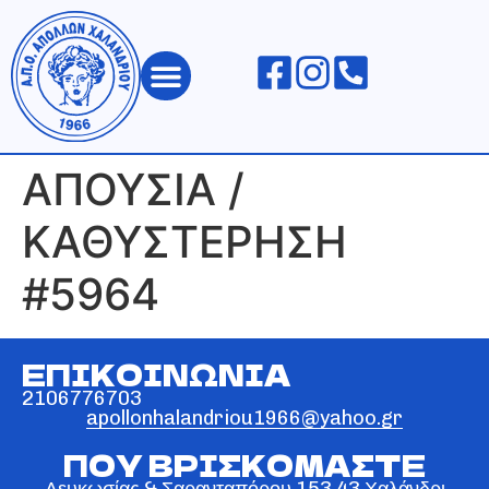
ΑΠΟΛΛΩΝ ΧΑΛΑΝΔΡΙΟΥ
ΑΠΟΥΣΙΑ /
ΚΑΘΥΣΤΕΡΗΣΗ
#5964
ΕΠΙΚΟΙΝΩΝΙΑ
2106776703
apollonhalandriou1966@yahoo.gr
ΠΟΥ ΒΡΙΣΚΟΜΑΣΤΕ
Λευκωσίας & Σαρανταπόρου 153 43 Χαλάνδρι