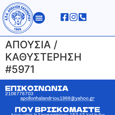
ΑΠΟΛΛΩΝ ΧΑΛΑΝΔΡΙΟΥ
ΑΠΟΥΣΙΑ /
ΚΑΘΥΣΤΕΡΗΣΗ
#5971
ΕΠΙΚΟΙΝΩΝΙΑ
2106776703
apollonhalandriou1966@yahoo.gr
ΠΟΥ ΒΡΙΣΚΟΜΑΣΤΕ
Λευκωσίας & Σαρανταπόρου 153 43 Χαλάνδρι