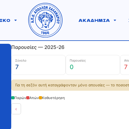
ΙΚΟ
ΑΚΑΔΗΜΙΑ
Παρουσίες — 2025-26
Σύνολο
Παρουσίες
Απ
7
0
7
Για τη σεζόν αυτή καταγράφονταν μόνο απουσίες — το ποσοστ
Παρών
Απών
Καθυστέρηση
‹