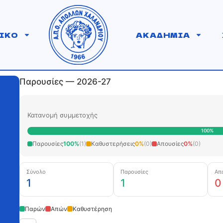
ΙΚΟ
ΑΚΑΔΗΜΙΑ
Παρουσίες — 2026-27
Κατανομή συμμετοχής
100%
Παρουσίες
100%
(1)
Καθυστερήσεις
0%
(0)
Απουσίες
0%
(0)
Σύνολο
Παρουσίες
Απ
1
1
0
Παρών
Απών
Καθυστέρηση