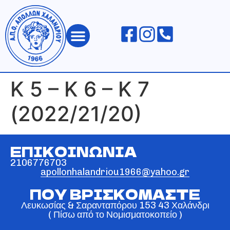
ΑΠΟΛΛΩΝ ΧΑΛΑΝΔΡΙΟΥ
Κ 5 – Κ 6 – Κ 7
(2022/21/20)
ΕΠΙΚΟΙΝΩΝΙΑ
2106776703
apollonhalandriou1966@yahoo.gr
ΠΟΥ ΒΡΙΣΚΟΜΑΣΤΕ
Λευκωσίας & Σαρανταπόρου 153 43 Χαλάνδρι
( Πίσω από το Νομισματοκοπείο )